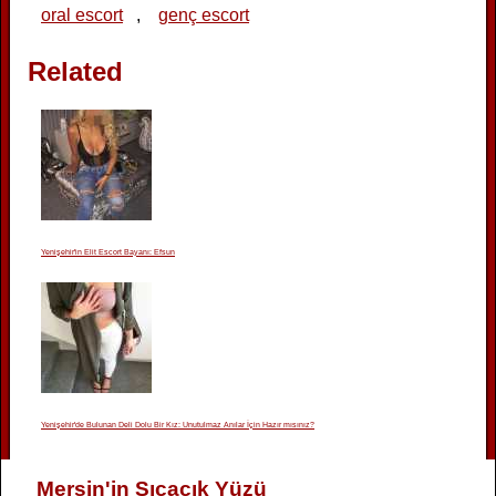
oral escort
,
genç escort
Related
Yenişehir'in Elit Escort Bayanı: Efsun
Yenişehir'de Bulunan Deli Dolu Bir Kız: Unutulmaz Anılar İçin Hazır mısınız?
Mersin'in Sıcacık Yüzü