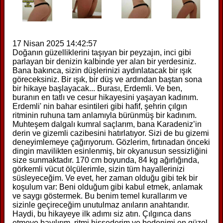
17 Nisan 2025 14:42:57
Doğanın güzelliklerini taşıyan bir peyzajın, inci gibi
parlayan bir denizin kalbinde yer alan bir yerdesiniz.
Bana bakınca, sizin düşlerinizi aydınlatacak bir ışık
göreceksiniz. Bir ışık, bir düş ve ardından baştan sona
bir hikaye başlayacak... Burası, Erdemli. Ve ben,
buranın en tatlı ve cesur hikayesini yaşayan kadınım.
Erdemli' nin bahar esintileri gibi hafif, şehrin çılgın
ritminin ruhuna tam anlamıyla bürünmüş bir kadınım.
Muhteşem dalgalı kumral saçlarım, bana Karadeniz’in
derin ve gizemli cazibesini hatırlatıyor. Sizi de bu gizemi
deneyimlemeye çağırıyorum. Gözlerim, fırtınadan önceki
dingin mavilikten esinlenmiş, bir okyanusun sessizliğini
size sunmaktadır. 170 cm boyunda, 84 kg ağırlığında,
görkemli vücut ölçülerimle, sizin tüm hayallerinizi
süsleyeceğim. Ve evet, her zaman olduğu gibi tek bir
koşulum var: Beni olduğum gibi kabul etmek, anlamak
ve saygı göstermek. Bu benim temel kurallarım ve
sizinle geçireceğim unutulmaz anıların anahtarıdır.
Haydi, bu hikayeye ilk adımı siz atın. Çılgınca dans
etmeye bayılırım, ritmi hissederim ve bedenimi en güzel