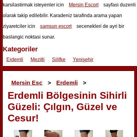
karsilastirmak isteyenler icin
Mersin Escort
sayfasi duzenli
olarak takip edilebilir. Karadeniz tarafinda arama yapan
ziyaretciler icin
samsun escort
secenekleri de ayri bir
baslangic noktasi sunar.
Kategoriler
Erdemli
Mezitli
Silifke
Yenişehir
Mersin Esc
>
Erdemli
>
Erdemli Bölgesinin Sihirli
Güzeli: Çılgın, Güzel ve
Cesur!