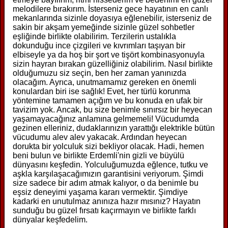
melodilere bırakırım. İsterseniz gece hayatının en canlı
mekanlarında sizinle doyasıya eğlenebilir, isterseniz de
sakin bir akşam yemeğinde sizinle güzel sohbetler
eşliğinde birlikte olabilirim. Terzilerin ustalıkla
dokunduğu ince çizgileri ve kıvrımları taşıyan bir
elbiseyle ya da hoş bir şort ve tişört kombinasyonuyla
sizin hayran bırakan güzelliğiniz olabilirim. Nasıl birlikte
olduğumuzu siz seçin, ben her zaman yanınızda
olacağım. Ayrıca, unutmamamız gereken en önemli
konulardan biri ise sağlık! Evet, her türlü korunma
yöntemine tamamen açığım ve bu konuda en ufak bir
tavizim yok. Ancak, bu size benimle sınırsız bir heyecan
yaşamayacağınız anlamına gelmemeli! Vücudumda
gezinen elleriniz, dudaklarınızın yarattığı elektrikle bütün
vücudumu alev alev yakacak. Ardından heyecan
dorukta bir yolculuk sizi bekliyor olacak. Hadi, hemen
beni bulun ve birlikte Erdemli'nin gizli ve büyülü
dünyasını keşfedin. Yolculuğumuzda eğlence, tutku ve
aşkla karşılaşacağımızın garantisini veriyorum. Şimdi
size sadece bir adım atmak kalıyor, o da benimle bu
eşsiz deneyimi yaşama kararı vermektir. Şimdiye
kadarki en unutulmaz anınıza hazır mısınız? Hayatın
sunduğu bu güzel fırsatı kaçırmayın ve birlikte farklı
dünyalar keşfedelim.