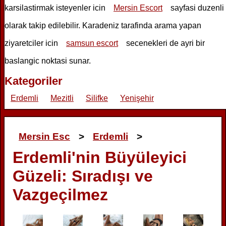
karsilastirmak isteyenler icin
Mersin Escort
sayfasi duzenli
olarak takip edilebilir. Karadeniz tarafinda arama yapan
ziyaretciler icin
samsun escort
secenekleri de ayri bir
baslangic noktasi sunar.
Kategoriler
Erdemli
Mezitli
Silifke
Yenişehir
Mersin Esc
>
Erdemli
>
Erdemli'nin Büyüleyici
Güzeli: Sıradışı ve
Vazgeçilmez