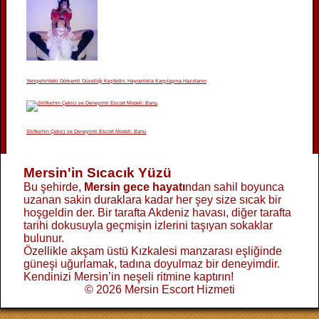
Yenişehir'deki Görkemli Güzelliği Keşfedin: Hayranlıkla Karşılaşma Hazırlanın
Silifke'nin Çekici ve Deneyimli Escort Modeli: Banu
Mersin'in Sıcacık Yüzü
Bu şehirde,
Mersin gece hayatı
ndan sahil boyunca
uzanan sakin duraklara kadar her şey size sıcak bir
hoşgeldin der. Bir tarafta Akdeniz havası, diğer tarafta
tarihi dokusuyla geçmişin izlerini taşıyan sokaklar
bulunur.
Özellikle akşam üstü Kızkalesi manzarası eşliğinde
güneşi uğurlamak, tadına doyulmaz bir deneyimdir.
Kendinizi Mersin’in neşeli ritmine kaptırın!
© 2026 Mersin Escort Hizmeti