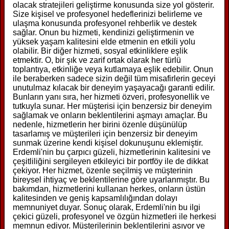
olacak stratejileri geliştirme konusunda size yol gösterir.
Size kişisel ve profesyonel hedeflerinizi belirleme ve
ulaşma konusunda profesyonel rehberlik ve destek
sağlar. Onun bu hizmeti, kendinizi geliştirmenin ve
yüksek yaşam kalitesini elde etmenin en etkili yolu
olabilir. Bir diğer hizmeti, sosyal etkinliklere eşlik
etmektir. O, bir şık ve zarif ortak olarak her türlü
toplantıya, etkinliğe veya kutlamaya eşlik edebilir. Onun
ile beraberken sadece sizin değil tüm misafirlerin geceyi
unutulmaz kılacak bir deneyim yaşayacağı garanti edilir.
Bunların yanı sıra, her hizmeti özveri, profesyonellik ve
tutkuyla sunar. Her müşterisi için benzersiz bir deneyim
sağlamak ve onların beklentilerini aşmayı amaçlar. Bu
nedenle, hizmetlerin her birini özenle düşünülüp
tasarlamış ve müşterileri için benzersiz bir deneyim
sunmak üzerine kendi kişisel dokunuşunu eklemiştir.
Erdemli'nin bu çarpıcı güzeli, hizmetlerinin kalitesini ve
çeşitliliğini sergileyen etkileyici bir portföy ile de dikkat
çekiyor. Her hizmet, özenle seçilmiş ve müşterinin
bireysel ihtiyaç ve beklentilerine göre uyarlanmıştır. Bu
bakımdan, hizmetlerini kullanan herkes, onların üstün
kalitesinden ve geniş kapsamlılığından dolayı
memnuniyet duyar. Sonuç olarak, Erdemli'nin bu ilgi
çekici güzeli, profesyonel ve özgün hizmetleri ile herkesi
memnun ediyor. Müşterilerinin beklentilerini aşıyor ve