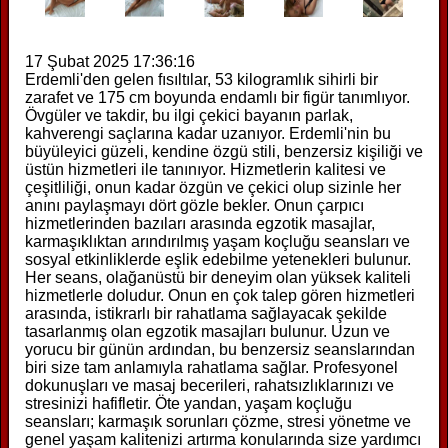
17 Şubat 2025 17:36:16
Erdemli'den gelen fısıltılar, 53 kilogramlık sihirli bir
zarafet ve 175 cm boyunda endamlı bir figür tanımlıyor.
Övgüler ve takdir, bu ilgi çekici bayanın parlak,
kahverengi saçlarına kadar uzanıyor. Erdemli'nin bu
büyüleyici güzeli, kendine özgü stili, benzersiz kişiliği ve
üstün hizmetleri ile tanınıyor. Hizmetlerin kalitesi ve
çeşitliliği, onun kadar özgün ve çekici olup sizinle her
anını paylaşmayı dört gözle bekler. Onun çarpıcı
hizmetlerinden bazıları arasında egzotik masajlar,
karmaşıklıktan arındırılmış yaşam koçluğu seansları ve
sosyal etkinliklerde eşlik edebilme yetenekleri bulunur.
Her seans, olağanüstü bir deneyim olan yüksek kaliteli
hizmetlerle doludur. Onun en çok talep gören hizmetleri
arasında, istikrarlı bir rahatlama sağlayacak şekilde
tasarlanmış olan egzotik masajları bulunur. Uzun ve
yorucu bir günün ardından, bu benzersiz seanslarından
biri size tam anlamıyla rahatlama sağlar. Profesyonel
dokunuşları ve masaj becerileri, rahatsızlıklarınızı ve
stresinizi hafifletir. Öte yandan, yaşam koçluğu
seansları; karmaşık sorunları çözme, stresi yönetme ve
genel yaşam kalitenizi artırma konularında size yardımcı