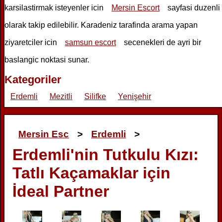
karsilastirmak isteyenler icin
Mersin Escort
sayfasi duzenli
olarak takip edilebilir. Karadeniz tarafinda arama yapan
ziyaretciler icin
samsun escort
secenekleri de ayri bir
baslangic noktasi sunar.
Kategoriler
Erdemli
Mezitli
Silifke
Yenişehir
Mersin Esc
>
Erdemli
>
Erdemli'nin Tutkulu Kızı:
Tatlı Kaçamaklar için
İdeal Partner