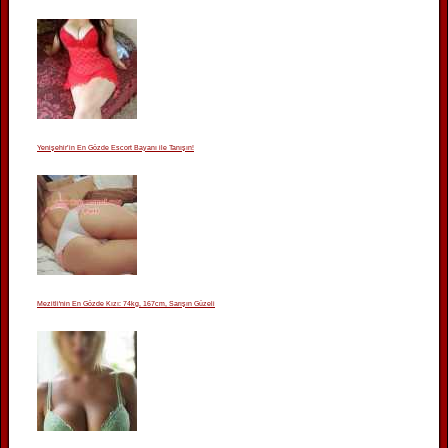
Yenişehir’in En Gözde Escort Bayanı ile Tanışın!
Mezitli'nin En Gözde Kızı: 74kg, 167cm, Sarışın Güzeli