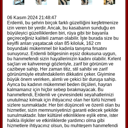
06 Kasım 2024 21:48:47
Erdemli, bu şehrin birçok farklı güzelliğini keşfetmenize
izin veren bir yerdir. Ancak, bu kasabanın sunduğu en
büyüleyici güzelliklerden biri, rüya gibi bir bayanla
geçireceğiniz kaliteli zaman olabilir. İşte burada size bu
keyifli anları yaşatacak olan 85 kiloluk, 162 cm
boyundaki mükemmel bir kadınla tanışma fırsatını
sunuyoruz. Erdemli bölgesinin eşsiz dokusuna uygun,
bu hanımefendi sizin hayallerinizin kadını olabilir. Kırlent
saçları ve kahverengi gözleriyle, zarif bir görünüm ve
cazibeye sahip. Her zaman titiz, stil sahibi ve zarif
görünümüyle etrafındakilerin dikkatini çeker. Giyimine
büyük önem verirken, alımlı ve çekici bir duruşa sahip.
Ayrıca bu kadının mükemmel beden ölçüleri, hayran
kalmamanız için hiçbir sebep bırakmayacak. Bu
hanımefendi, Erdemli ve çevresindeki seyahatlerinizi
unutulmaz kılmak için ihtiyacınız olan her türlü hizmeti
sizlere sunmaktadır. Her biri düşünceli ve özenli olan bu
hizmetler, sizin memnuniyetinizi garanti edecek şekilde
sunulmaktadır. İster kültürel etkinliklere eşlik etme, ister
halkla ilişkiler ve etkinliklerde yardımcı olma gibi
hizmetlere ihtiyacınız olsun, bu muhteşem hanımefendi