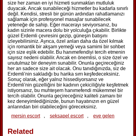
size her zaman en iyi hizmeti sunmaktan mutluluk
duyacak. Ancak sunabileceği hizmetler bu kadarla sınırlı
değil. Kendisi, stresli bir günün ardından rahatlamanızı
sağlamak için profesyonel masajlar sunabilecek
yeteneğe de sahip. Eğer macerayı seviyorsanız, bu
kadın sizinle macera dolu bir yolculuğa çıkabilir. Birlikte
güzel Erdemli çevresini gezip, güneşin batışını
izleyebilirsiniz. Ayrıca, özel anları daha da özel kılmak
için romantik bir akşam yemeği veya samimi bir sohbet
için size eşlik edebilir. Bu hanımefendiyi tercih etmenin
sayısız nedeni olabilir. Ancak en önemlisi, o size özel ve
unutulmaz bir deneyim sunabilir. Onunla geçireceğiniz
her an sadece size ait olacak. Onu tanıdığınızda, siz de
Erdemli'nin sakladığı bu harika sırrı keşfedeceksiniz.
Sonuç olarak, eğer yalnız hissediyorsanız ve
Erdemli'nin güzelliğini bir kadının çekiciliğiyle keşfetmek
istiyorsanız, bu muhteşem hanımefendi mükemmel bir
tercih olabilir. Onunla geçireceğiniz kaliteli zamanı bir
kez deneyimlediğinizde, bunun hayatınızın en güzel
anlarından biri olabileceğini göreceksiniz.
mersin escort
,
seksapel escort
,
eve gelen
Related