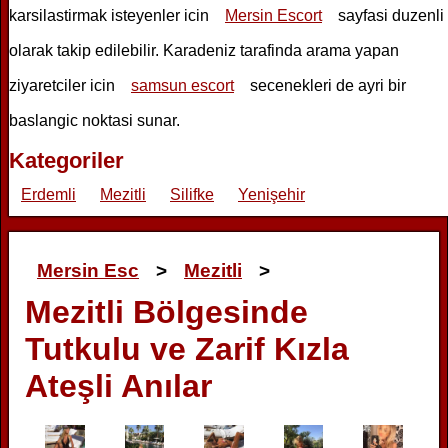
karsilastirmak isteyenler icin
Mersin Escort
sayfasi duzenli
olarak takip edilebilir. Karadeniz tarafinda arama yapan
ziyaretciler icin
samsun escort
secenekleri de ayri bir
baslangic noktasi sunar.
Kategoriler
Erdemli
Mezitli
Silifke
Yenişehir
Mersin Esc
>
Mezitli
>
Mezitli Bölgesinde
Tutkulu ve Zarif Kızla
Ateşli Anılar