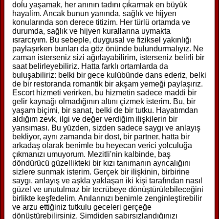
dolu yaşamak, her anının tadını çıkarmak en büyük
hayalim. Ancak bunun yanında, sağlık ve hijyen
konularında son derece titizim. Her türlü ortamda ve
durumda, sağlık ve hijyen kurallarına uymakta
ısrarcıyım. Bu sebeple, duygusal ve fiziksel yakınlığı
paylaşırken bunları da göz önünde bulundurmalıyız. Ne
zaman isterseniz sizi ağırlayabilirim, isterseniz belirli bir
saat belirleyebiliriz. Hatta farklı ortamlarda da
buluşabiliriz: belki bir gece kulübünde dans ederiz, belki
de bir restoranda romantik bir akşam yemeği paylaşırız.
Escort hizmeti verirken, bu hizmetin sadece maddi bir
gelir kaynağı olmadığının altını çizmek isterim. Bu, bir
yaşam biçimi, bir sanat, belki de bir tutku. Hayatımdan
aldığım zevk, ilgi ve değer verdiğim ilişkilerin bir
yansıması. Bu yüzden, sizden sadece saygı ve anlayış
bekliyor, aynı zamanda bir dost, bir partner, hatta bir
arkadaş olarak benimle bu heyecan verici yolculuğa
çıkmanızı umuyorum. Mezitli'nin kalbinde, baş
döndürücü güzellikteki bir kızı tanımanın ayrıcalığını
sizlere sunmak isterim. Gerçek bir ilişkinin, birbirine
saygı, anlayış ve aşkla yaklaşan iki kişi tarafından nasıl
güzel ve unutulmaz bir tecrübeye dönüştürülebileceğini
birlikte keşfedelim. Anılarınızı benimle zenginleştirebilir
ve arzu ettiğiniz tutkulu geceleri gerçeğe
dönüştürebilirsiniz. Şimdiden sabırsızlandığınızı