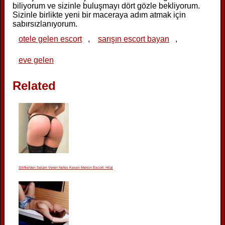
biliyorum ve sizinle buluşmayı dört gözle bekliyorum.
Sizinle birlikte yeni bir maceraya adım atmak için
sabırsızlanıyorum.
otele gelen escort
,
sarışın escort bayan
,
eve gelen
Related
Silifke'den Selam Veren Nefes Kesen Mersin Escort: Hilal