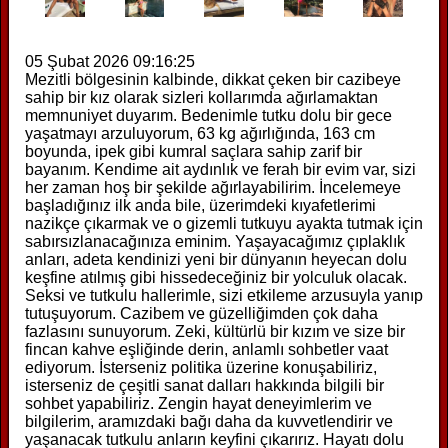
05 Şubat 2026 09:16:25
Mezitli bölgesinin kalbinde, dikkat çeken bir cazibeye
sahip bir kız olarak sizleri kollarımda ağırlamaktan
memnuniyet duyarım. Bedenimle tutku dolu bir gece
yaşatmayı arzuluyorum, 63 kg ağırlığında, 163 cm
boyunda, ipek gibi kumral saçlara sahip zarif bir
bayanım. Kendime ait aydınlık ve ferah bir evim var, sizi
her zaman hoş bir şekilde ağırlayabilirim. İncelemeye
başladığınız ilk anda bile, üzerimdeki kıyafetlerimi
nazikçe çıkarmak ve o gizemli tutkuyu ayakta tutmak için
sabırsızlanacağınıza eminim. Yaşayacağımız çıplaklık
anları, adeta kendinizi yeni bir dünyanın heyecan dolu
keşfine atılmış gibi hissedeceğiniz bir yolculuk olacak.
Seksi ve tutkulu hallerimle, sizi etkileme arzusuyla yanıp
tutuşuyorum. Cazibem ve güzelliğimden çok daha
fazlasını sunuyorum. Zeki, kültürlü bir kızım ve size bir
fincan kahve eşliğinde derin, anlamlı sohbetler vaat
ediyorum. İsterseniz politika üzerine konuşabiliriz,
isterseniz de çeşitli sanat dalları hakkında bilgili bir
sohbet yapabiliriz. Zengin hayat deneyimlerim ve
bilgilerim, aramızdaki bağı daha da kuvvetlendirir ve
yaşanacak tutkulu anların keyfini çıkarırız. Hayatı dolu